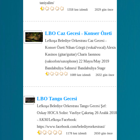
taniyalim/
1358 kez izlendi
2029 gün önce
LBO Caz Gecesi - Konser Özeti
Lefkoşa Belediye Orkestrası Caz Gecesi -
Konser Özeti Nihan Görgü (vokal/vocal) Alexis
Kasinos (gitar/guitar) Charis Iaonnou
(saksofon/saxophone) 22 Mayıs/May 2019
Bandabuliya Sahnesi/ Bandabuliya Stage
1089 kez izlendi
2632 gün önce
LBO Tango Gecesi
Lefkoşa Belediye Orkestrası Tango Gecesi Şef:
Oskay HOCA Solist: Vasfiye Çakırtaş 26 Aralık 2018
- AKM/Lefkoşa Facebook:
https://www.facebook.com/belediyeorkestrasi/
1178 kez izlendi
2650 gün önce