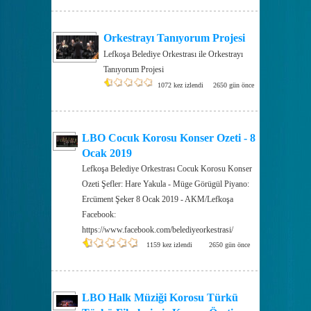
Orkestrayı Tanıyorum Projesi
Lefkoşa Belediye Orkestrası ile Orkestrayı
Tanıyorum Projesi
1072 kez izlendi
2650 gün önce
LBO Cocuk Korosu Konser Ozeti - 8
Ocak 2019
Lefkoşa Belediye Orkestrası Cocuk Korosu Konser
Ozeti Şefler: Hare Yakula - Müge Görügül Piyano:
Ercüment Şeker 8 Ocak 2019 - AKM/Lefkoşa
Facebook:
https://www.facebook.com/belediyeorkestrasi/
1159 kez izlendi
2650 gün önce
LBO Halk Müziği Korosu Türkü