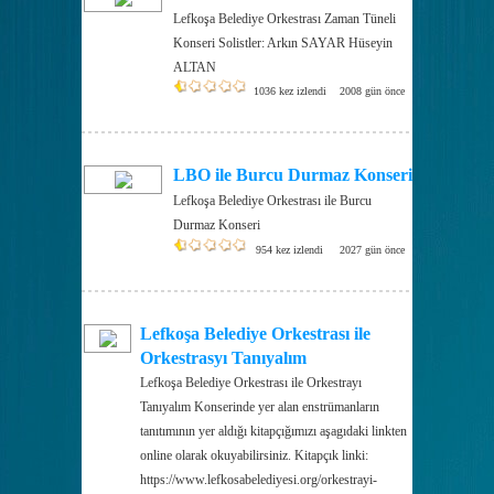
Lefkoşa Belediye Orkestrası Zaman Tüneli
Konseri Solistler: Arkın SAYAR Hüseyin
ALTAN
1036 kez izlendi
2008 gün önce
LBO ile Burcu Durmaz Konseri
Lefkoşa Belediye Orkestrası ile Burcu
Durmaz Konseri
954 kez izlendi
2027 gün önce
Lefkoşa Belediye Orkestrası ile
Orkestrasyı Tanıyalım
Lefkoşa Belediye Orkestrası ile Orkestrayı
Tanıyalım Konserinde yer alan enstrümanların
tanıtımının yer aldığı kitapçığımızı aşagıdaki linkten
online olarak okuyabilirsiniz. Kitapçık linki:
https://www.lefkosabelediyesi.org/orkestrayi-