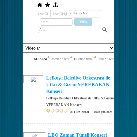
Üye Ol
Üye Girişi
SIRALA:
İzlenme Sayısı
Eklenme Tarihi
Yıldız Sayısı
Lefkoşa Belediye Orkestrası ile
Utku & Gizem YEREBAKAN
Konseri
Lefkoşa Belediye Orkestrası ile Utku & Gizem
YEREBAKAN Konseri
854 kez izlendi
1908 gün önce
LBO Zaman Tüneli Konseri