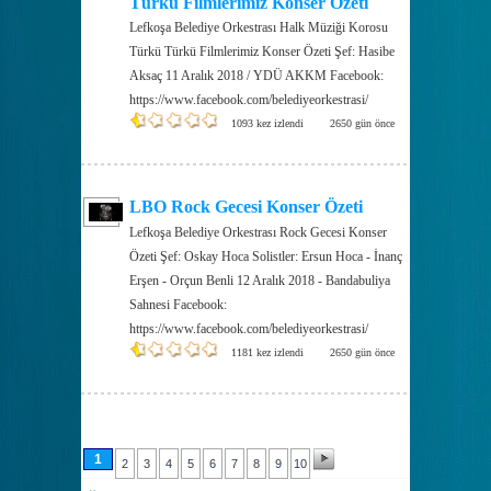
Türkü Filmlerimiz Konser Özeti
Lefkoşa Belediye Orkestrası Halk Müziği Korosu
Türkü Türkü Filmlerimiz Konser Özeti Şef: Hasibe
Aksaç 11 Aralık 2018 / YDÜ AKKM Facebook:
https://www.facebook.com/belediyeorkestrasi/
1093 kez izlendi
2650 gün önce
LBO Rock Gecesi Konser Özeti
Lefkoşa Belediye Orkestrası Rock Gecesi Konser
Özeti Şef: Oskay Hoca Solistler: Ersun Hoca - İnanç
Erşen - Orçun Benli 12 Aralık 2018 - Bandabuliya
Sahnesi Facebook:
https://www.facebook.com/belediyeorkestrasi/
1181 kez izlendi
2650 gün önce
1
2
3
4
5
6
7
8
9
10