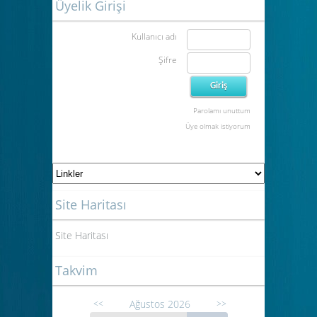
Üyelik Girişi
Kullanıcı adı
Şifre
Parolamı unuttum
Üye olmak istiyorum
Site Haritası
Site Haritası
Takvim
Ağustos 2026
<<
>>