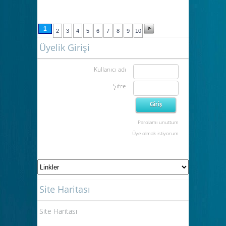
1
2
3
4
5
6
7
8
9
10
Üyelik Girişi
Kullanıcı adı
Şifre
Parolamı unuttum
Üye olmak istiyorum
Site Haritası
Site Haritası