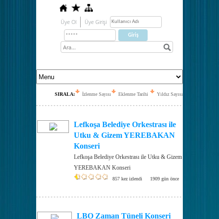
Üye Ol
Üye Girişi
SIRALA:
İzlenme Sayısı
Eklenme Tarihi
Yıldız Sayısı
Lefkoşa Belediye Orkestrası ile
Utku & Gizem YEREBAKAN
Konseri
Lefkoşa Belediye Orkestrası ile Utku & Gizem
YEREBAKAN Konseri
857 kez izlendi
1909 gün önce
LBO Zaman Tüneli Konseri