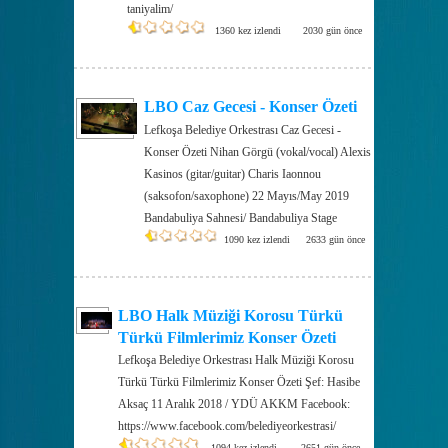
taniyalim/
1360 kez izlendi
2030 gün önce
LBO Caz Gecesi - Konser Özeti
Lefkoşa Belediye Orkestrası Caz Gecesi -
Konser Özeti Nihan Görgü (vokal/vocal) Alexis
Kasinos (gitar/guitar) Charis Iaonnou
(saksofon/saxophone) 22 Mayıs/May 2019
Bandabuliya Sahnesi/ Bandabuliya Stage
1090 kez izlendi
2633 gün önce
LBO Halk Müziği Korosu Türkü
Türkü Filmlerimiz Konser Özeti
Lefkoşa Belediye Orkestrası Halk Müziği Korosu
Türkü Türkü Filmlerimiz Konser Özeti Şef: Hasibe
Aksaç 11 Aralık 2018 / YDÜ AKKM Facebook:
https://www.facebook.com/belediyeorkestrasi/
1094 kez izlendi
2651 gün önce