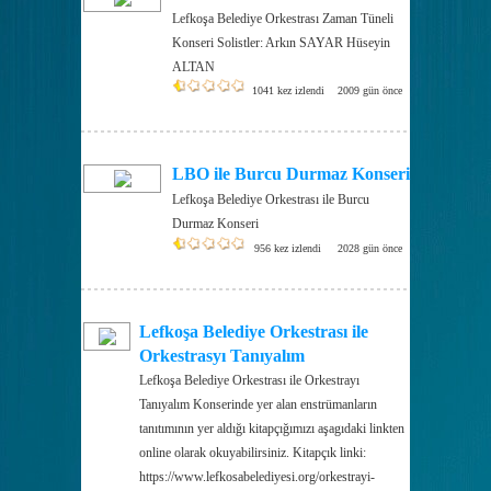
Lefkoşa Belediye Orkestrası Zaman Tüneli
Konseri Solistler: Arkın SAYAR Hüseyin
ALTAN
1041 kez izlendi
2009 gün önce
LBO ile Burcu Durmaz Konseri
Lefkoşa Belediye Orkestrası ile Burcu
Durmaz Konseri
956 kez izlendi
2028 gün önce
Lefkoşa Belediye Orkestrası ile
Orkestrasyı Tanıyalım
Lefkoşa Belediye Orkestrası ile Orkestrayı
Tanıyalım Konserinde yer alan enstrümanların
tanıtımının yer aldığı kitapçığımızı aşagıdaki linkten
online olarak okuyabilirsiniz. Kitapçık linki:
https://www.lefkosabelediyesi.org/orkestrayi-