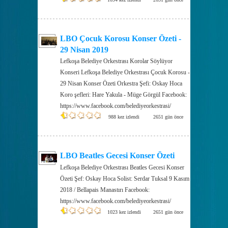
LBO Çocuk Korosu Konser Özeti -
29 Nisan 2019
Lefkoşa Belediye Orkestrası Korolar Söylüyor
Konseri Lefkoşa Belediye Orkestrası Çocuk Korosu -
29 Nisan Konser Özeti Orkestra Şefi: Oskay Hoca
Koro şefleri: Hare Yakula - Müge Görgül Facebook:
https://www.facebook.com/belediyeorkestrasi/
988 kez izlendi
2651 gün önce
LBO Beatles Gecesi Konser Özeti
Lefkoşa Belediye Orkestrası Beatles Gecesi Konser
Özeti Şef: Oskay Hoca Solist: Serdar Tuksal 9 Kasım
2018 / Bellapais Manastırı Facebook:
https://www.facebook.com/belediyeorkestrasi/
1023 kez izlendi
2651 gün önce