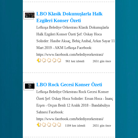
LBO Klasik Dokunuşlarla Halk
Ezgileri Konser Özeti
Lefkoşa Belediye Orkestrası Klasik Dokunuşlarla
Halk Ezgileri Konser Özeti Şef: Oskay Hoca
Solistler: Hasibe Aksaç, Behiç Anibal, Arkın Sayar 11
Mart 2019 - AKM Lefkoşa Facebook:
https://www.facebook.com/belediyeorkestrasi/
961 kez izlendi
2651 gün önce
LBO Rock Gecesi Konser Özeti
Lefkoşa Belediye Orkestrası Rock Gecesi Konser
Özeti Şef: Oskay Hoca Solistler: Ersun Hoca - İnanç
Erşen - Orçun Benli 12 Aralık 2018 - Bandabuliya
Sahnesi Facebook:
https://www.facebook.com/belediyeorkestrasi/
1184 kez izlendi
2651 gün önce