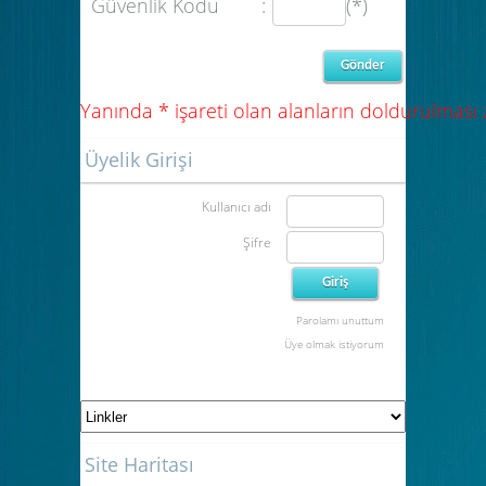
Güvenlik Kodu
:
(*)
Yanında * işareti olan alanların doldurulması
Üyelik Girişi
Kullanıcı adı
Şifre
Parolamı unuttum
Üye olmak istiyorum
Site Haritası