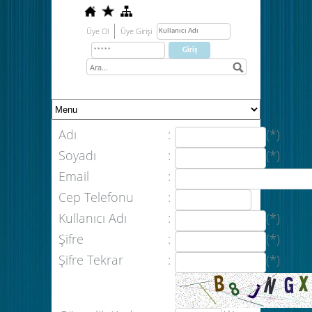
Üye Ol
Üye Girişi
Adı
:
(*)
Soyadı
:
(*)
Email
:
Cep Telefonu
:
Kullanıcı Adı
:
(*)
Şifre
:
(*)
Şifre Tekrar
:
(*)