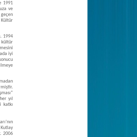
le 1991
uza ve
 geçen
 Kültür
u. 1994
 kültür
mesini
ada iyi
 sonucu
rilmeye
amadan
miştir.
ışması”
her yıl
 katkı
arı’nın
 Kutlay
r. 2006