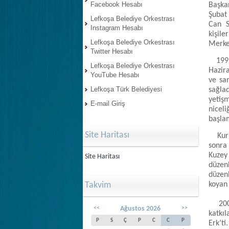
Facebook Hesabı
Başka
Şubat
Lefkoşa Belediye Orkestrası
Can S
Instagram Hesabı
kişile
Lefkoşa Belediye Orkestrası
Merkez
Twitter Hesabı
1991-
Lefkoşa Belediye Orkestrası
Hazir
YouTube Hesabı
ve sa
Lefkoşa Türk Belediyesi
sağla
yetiş
E-mail Giriş
nicel
başlam
Site Haritası
Kurul
sonra 
Kuzey
Site Haritası
düzenl
düzen
Takvim
koyan 
2002 
<<
Ağustos 2026
>>
katkıl
P
S
Ç
P
C
C
P
Erk’ti