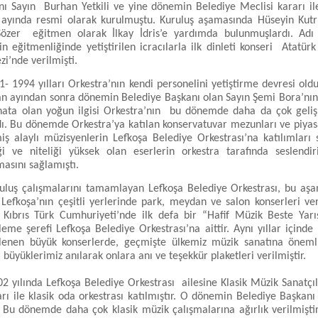
nı Sayın Burhan Yetkili ve yine dönemin Belediye Meclisi kararı i
 ayında resmi olarak kurulmuştu. Kuruluş aşamasında Hüseyin Kutr
özer eğitmen olarak İlkay İdris’e yardımda bulunmuşlardı. Adı
rin eğitmenliğinde yetiştirilen icracılarla ilk dinleti konseri Atatürk
i’nde verilmişti.
 1994 yılları Orkestra’nın kendi personelini yetiştirme devresi old
an ayından sonra dönemin Belediye Başkanı olan Sayın Şemi Bora’nın
nata olan yoğun ilgisi Orkestra’nın bu dönemde daha da çok geliş
dı. Bu dönemde Orkestra’ya katılan konservatuvar mezunları ve piyas
miş alaylı müzisyenlerin Lefkoşa Belediye Orkestrası’na katılımları
iği ve niteliği yüksek olan eserlerin orkestra tarafında seslendi
asını sağlamıştı.
uş çalışmalarını tamamlayan Lefkoşa Belediye Orkestrası, bu aş
Lefkoşa’nın çeşitli yerlerinde park, meydan ve salon konserleri ver
 Kıbrıs Türk Cumhuriyeti’nde ilk defa bir “Hafif Müzik Beste Yar
eme şerefi Lefkoşa Belediye Orkestrası’na aittir. Aynı yıllar içinde 
lenen büyük konserlerde, geçmişte ülkemiz müzik sanatına önemli
büyüklerimiz anılarak onlara anı ve teşekkür plaketleri verilmiştir.
yılında Lefkoşa Belediye Orkestrası ailesine Klasik Müzik Sanatçıl
arı ile klasik oda orkestrası katılmıştır. O dönemin Belediye Başkanı
. Bu dönemde daha çok klasik müzik çalışmalarına ağırlık verilmişti