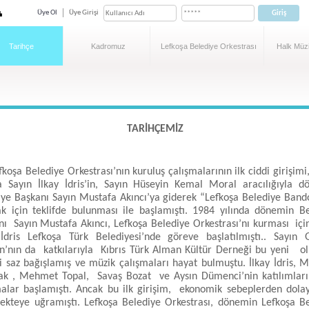
Üye Ol
Üye Girişi
Tarihçe
Kadromuz
Lefkoşa Belediye Orkestrası
Halk Müzi
TARİHÇEMİZ
şa Belediye Orkestrası’nın kuruluş çalışmalarının ilk ciddi girişim
da Sayın İlkay İdris’in, Sayın Hüseyin Kemal Moral aracılığıyla 
iye Başkanı Sayın Mustafa Akıncı’ya giderek “Lefkoşa Belediye Ban
k için teklifde bulunması ile başlamıştı. 1984 yılında dönemin B
nı Sayın Mustafa Akıncı, Lefkoşa Belediye Orkestrası’nı kurması içi
 İdris Lefkoşa Türk Belediyesi’nde göreve başlatılmıştı.. Sayın 
n’nın da katkılarıyla Kıbrıs Türk Alman Kültür Derneği bu yeni o
li saz bağışlamış ve müzik çalışmaları hayat bulmuştu. İlkay İdris,
k , Mehmet Topal, Savaş Bozat ve Aysın Dümenci’nin katılımları i
malar başlamıştı. Ancak bu ilk girişim, ekonomik sebeplerden dola
sekteye uğramıştı. Lefkoşa Belediye Orkestrası, dönemin Lefkoşa B