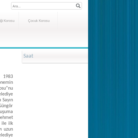
ği Korosu
Çocuk Korosu
Saat
i, 1983
dönemin
dosu”nu
elediye
n Sayın
Güngör
luşuma
 Mehmet
le ilk
yı uzun
elediye