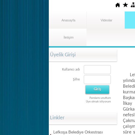
Anasayfa
Videolar
İletişim
Üyelik Girişi
Kullanıcı adı
Lefko
Şifre
yılın
Beled
kurma
Başka
Parolamı unuttum
Üye olmak istiyorum
İlkay
Gürka
nefes
Linkler
Çakma
çalış
Lefkoşa Belediye Orkestrası
süre 