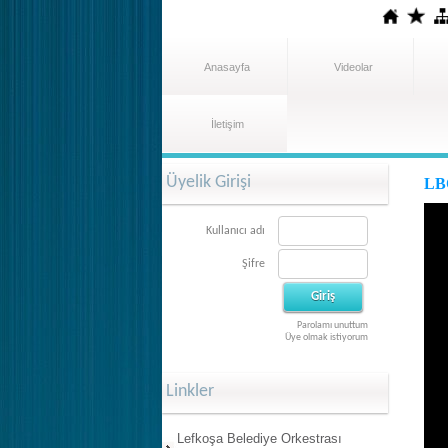
Anasayfa
Videolar
İletişim
Üyelik Girişi
LBO
Kullanıcı adı
Şifre
Parolamı unuttum
Üye olmak istiyorum
Linkler
Lefkoşa Belediye Orkestrası