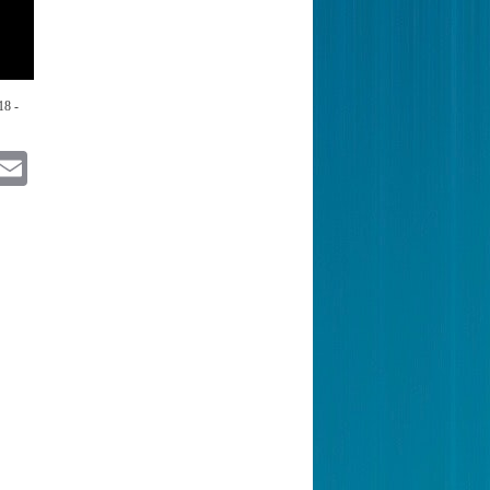
18 -
itter
Email