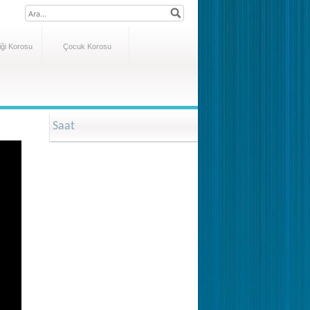
ği Korosu
Çocuk Korosu
Saat