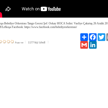
oşa Belediye Orkestrası Tango Gecesi Şef: Oskay HOCA Solist: Vasfiye Çakırtaş 26 Aralık 20
Lefkoşa Facebook: https://www.facebook.com/belediyeorkestrasi/
Paylaş
Facebook
Tw
Puan ver
1177 kişi izledi
Gmail
LinkedIn