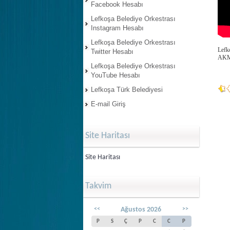
Facebook Hesabı
Lefkoşa Belediye Orkestrası
Instagram Hesabı
Lefkoşa Belediye Orkestrası
Lefk
Twitter Hesabı
AKM/
Lefkoşa Belediye Orkestrası
YouTube Hesabı
Lefkoşa Türk Belediyesi
E-mail Giriş
Site Haritası
Site Haritası
Takvim
<<
Ağustos 2026
>>
P
S
Ç
P
C
C
P