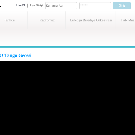
Üye Ol
Üye Girişi
Tarihçe
Kadromuz
Lefkoşa Belediye Orkestrası
Halk Müzi
 Tango Gecesi