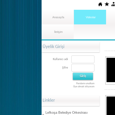
Anasayfa
Videolar
İletişim
Üyelik Girişi
Kullanıcı adı
Şifre
Parolamı unuttum
Üye olmak istiyorum
Linkler
Lefkoşa Belediye Orkestrası