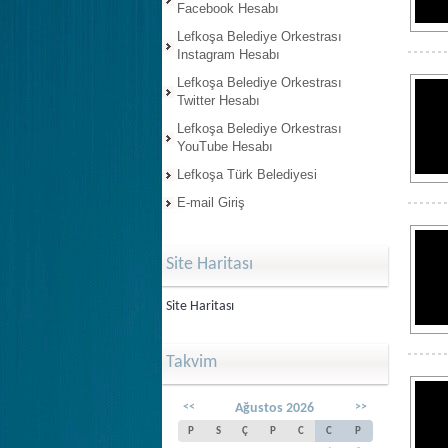
Facebook Hesabı
Lefkoşa Belediye Orkestrası
Instagram Hesabı
Lefkoşa Belediye Orkestrası
Twitter Hesabı
Lefkoşa Belediye Orkestrası
YouTube Hesabı
Lefkoşa Türk Belediyesi
E-mail Giriş
Site Haritası
Site Haritası
Takvim
<<
Ağustos 2026
>>
P
S
Ç
P
C
C
P