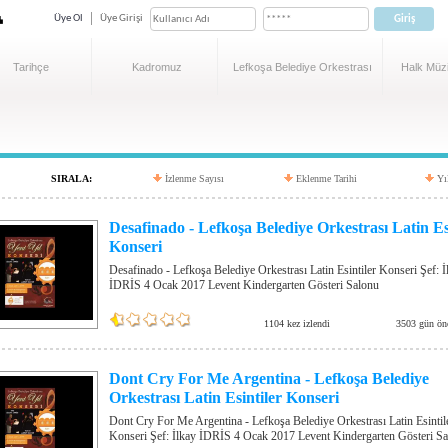
Üye Ol
Üye Girişi
Tarihçe
Kadromuz
Lefkoşa Belediye Orkestrası
Halk Müzi
SIRALA:
İzlenme Sayısı
Eklenme Tarihi
Yı
Desafinado - Lefkoşa Belediye Orkestrası Latin Es
Konseri
Desafinado - Lefkoşa Belediye Orkestrası Latin Esintiler Konseri Şef: İ
İDRİS 4 Ocak 2017 Levent Kindergarten Gösteri Salonu
1104 kez izlendi
3503 gün ön
Dont Cry For Me Argentina - Lefkoşa Belediye
Orkestrası Latin Esintiler Konseri
Dont Cry For Me Argentina - Lefkoşa Belediye Orkestrası Latin Esintil
Konseri Şef: İlkay İDRİS 4 Ocak 2017 Levent Kindergarten Gösteri S