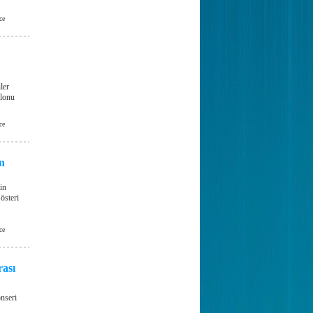
ce
ler
alonu
ce
n
in
österi
ce
rası
nseri