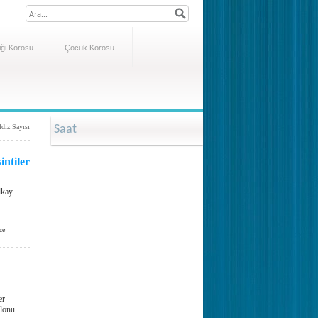
ği Korosu
Çocuk Korosu
ldız Sayısı
Saat
intiler
lkay
ce
er
alonu