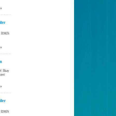
ce
iler
ay İDRİS
ce
in
f: İlkay
teri
ce
iler
ay İDRİS