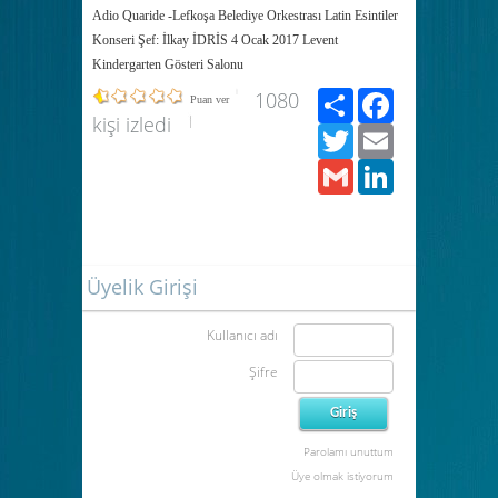
Adio Quaride -Lefkoşa Belediye Orkestrası Latin Esintiler
Konseri Şef: İlkay İDRİS 4 Ocak 2017 Levent
Kindergarten Gösteri Salonu
Paylaş
Facebook
1080
Puan ver
kişi izledi
Twitter
Email
Gmail
LinkedIn
Üyelik Girişi
Kullanıcı adı
Şifre
Parolamı unuttum
Üye olmak istiyorum