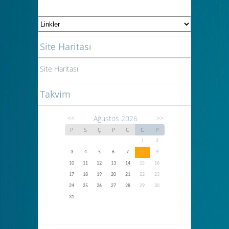
Site Haritası
Site Haritası
Takvim
Ağustos 2026
<<
>>
P
S
Ç
P
C
C
P
1
2
3
4
5
6
7
8
9
10
11
12
13
14
15
16
17
18
19
20
21
22
23
24
25
26
27
28
29
30
31