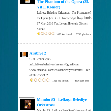
The Phantom of the Opera (25.
Yıl 1. Konser)
Lefkoşa Belediye Orkestrası -The Phantom of
the Opera (25. Yıl 1. Konser) Şef İlkay İDRİS
17 Mart 2016 Yer: Levent İlkokulu Gösteri
Salonu
1093 kez izlendi
3790 gün önce
Arabiye 2
CD1 Temini için: -
info.lefkosabelediyeorkestrasi@gmail.com -
www.facebook.com/lefkosabelediyeorkestrasi - Tel:
(0392) 223 9825
1321 kez izlendi
4336 gün önce
Mambo #5 - Lefkoşa Belediye
Orkestrası
Mambo #5 - Lefkoşa Belediye Orkestrası Latin