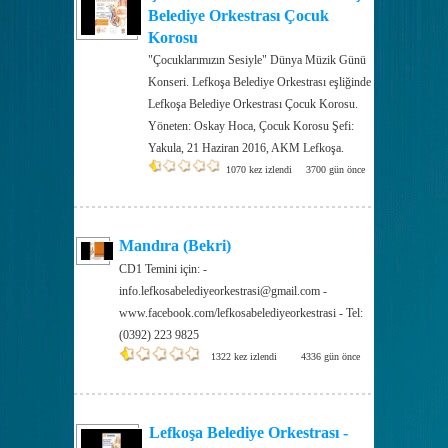
Belediye Orkestrası Çocuk
Korosu
"Çocuklarımızın Sesiyle" Dünya Müzik Günü
Konseri. Lefkoşa Belediye Orkestrası eşliğinde
Lefkoşa Belediye Orkestrası Çocuk Korosu.
Yöneten: Oskay Hoca, Çocuk Korosu Şefi:
Yakula, 21 Haziran 2016, AKM Lefkoşa.
1070 kez izlendi
3700 gün önce
Mandıra (Bekri)
CD1 Temini için: -
info.lefkosabelediyeorkestrasi@gmail.com -
www.facebook.com/lefkosabelediyeorkestrasi - Tel:
(0392) 223 9825
1322 kez izlendi
4336 gün önce
Lefkoşa Belediye Orkestrası -