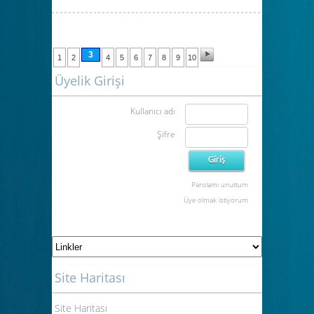
3
1
2
4
5
6
7
8
9
10
Üyelik Girişi
Kullanıcı adı
Şifre
Parolamı unuttum
Üye olmak istiyorum
Site Haritası
Site Haritası