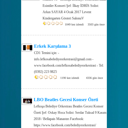
Esintiler Konseri Şef: İlkay İDRİS Solist:
Arkın SAYAR 4 Ocak 2017 Levent
Kindergarten Gösteri SalonuV
1049 kez izlendi
3503 gün önce
Erkek Karşılama 3
CD1 Temini için: -
info.lefkosabelediyeorkestrasi@gmail.com -
www.facebook.com/lefkosabelediyeorkestrasi - Tel:
(0392) 223 9825
1190 kez izlendi
4336 gün önce
LBO Beatles Gecesi Konser Özeti
Lefkoşa Belediye Orkestrası Beatles Gecesi Konser
Özeti Şef: Oskay Hoca Solist: Serdar Tuksal 9 Kasım
2018 / Bellapais Manastırı Facebook:
https://www.facebook.com/belediyeorkestrasi/