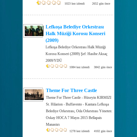
1023 kez izlendi
2652 gün önce
Lefkoşa Belediye Orkestrası
Halk Müziği Korosu Konseri
(2009)
Lefkoşa Belediye Orkestrası Halk Müziği
Korosu Konseri (2009) Şef: Hasibe Aksaç
2009/YDÜ
1084 kez izlendi
3842 gün önce
Theme For Three Castle
Theme For Three Castle - Hüseyin KIRMIZI
St. Hilarion - Buffavento - Kantara Lefkoşa
Belediye Orkestrası, Oda Orkestrası Yöneten:
Oskay HOCA 7 Mayıs 2015 Bellapais
Manastırı
1278 kez izlendi
4102 gün önce