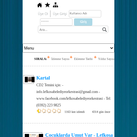
Üye Ol
Üye Girişi
SIRALA:
İzlenme Sayısı
Eklenme Tarihi
Yıldız Sayısı
Kartal
CD2 Temini için: -
info.lefkosabelediyeorkestrasi@gmail.com -
www.facebook.com/lefkosabelediyeorkestrasi - Tel:
(0392) 223 9825
1163 kez izlendi
4314 gün önce
Çocuklarda Umut Var - Lefkoşa