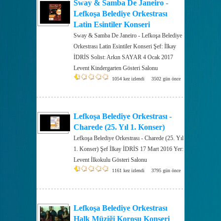
Sway & Samba De Janeiro -
Lefkoşa Belediye Orkestrası
Latin Esintiler Konseri
Sway & Samba De Janeiro - Lefkoşa Belediye
Orkestrası Latin Esintiler Konseri Şef: İlkay
İDRİS Solist: Arkın SAYAR 4 Ocak 2017
Levent Kindergarten Gösteri Salonu
1054 kez izlendi
3502 gün önce
Lefkoşa Belediye Orkestrası -
Charede (25. Yıl 1. Konser)
Lefkoşa Belediye Orkestrası - Charede (25. Yıl
1. Konser) Şef İlkay İDRİS 17 Mart 2016 Yer:
Levent İlkokulu Gösteri Salonu
1161 kez izlendi
3795 gün önce
Lefkoşa Belediye Orkestrası
Halk Müziği Korosu Konseri