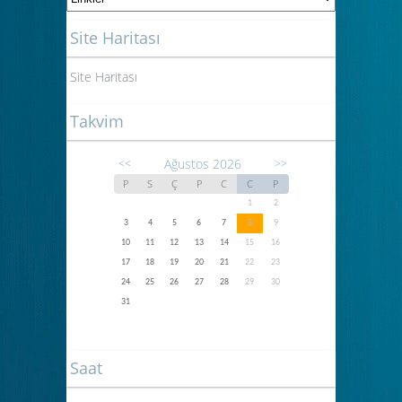
Site Haritası
Site Haritası
Takvim
Ağustos 2026
<<
>>
P
S
Ç
P
C
C
P
1
2
3
4
5
6
7
8
9
10
11
12
13
14
15
16
17
18
19
20
21
22
23
24
25
26
27
28
29
30
31
Saat