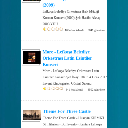
(2009)
Lefkoşa Belediye Orkestrası Halk Müziği
Korosu Konseri (2009) Şef: Hasibe Aksaç
2009/YDÜ
1084 kez izlendi
3841 gün önce
More - Lefkoşa Belediye
Orkestrası Latin Esintiler
Konseri
More - Lefkoşa Belediye Orkestrası Latin
Esintiler Konseri Şef İlkay İDRİS 4 Ocak 2017
Levent Kindergarten Gösteri Salonu
941 kez izlendi
3502 gün önce
Theme For Three Castle
Theme For Three Castle - Hüseyin KIRMIZI
St. Hilarion - Buffavento - Kantara Lefkoşa