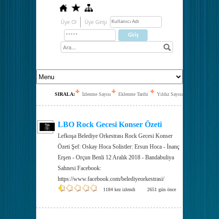
Üye Ol
Üye Girişi
SIRALA:
İzlenme Sayısı
Eklenme Tarihi
Yıldız Sayısı
LBO Rock Gecesi Konser Özeti
Lefkoşa Belediye Orkestrası Rock Gecesi Konser
Özeti Şef: Oskay Hoca Solistler: Ersun Hoca - İnanç
Erşen - Orçun Benli 12 Aralık 2018 - Bandabuliya
Sahnesi Facebook:
https://www.facebook.com/belediyeorkestrasi/
1184 kez izlendi
2651 gün önce