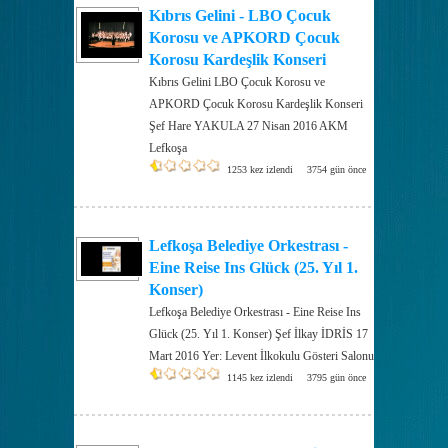
Kıbrıs Gelini - LBO Çocuk
Korosu ve APKORD Çocuk
Korosu Kardeşlik Konseri
Kıbrıs Gelini LBO Çocuk Korosu ve
APKORD Çocuk Korosu Kardeşlik Konseri
Şef Hare YAKULA 27 Nisan 2016 AKM
Lefkoşa
1253 kez izlendi
3754 gün önce
Lefkoşa Belediye Orkestrası -
Eine Reise Ins Glück (25. Yıl 1.
Konser)
Lefkoşa Belediye Orkestrası - Eine Reise Ins
Glück (25. Yıl 1. Konser) Şef İlkay İDRİS 17
Mart 2016 Yer: Levent İlkokulu Gösteri Salonu
1145 kez izlendi
3795 gün önce