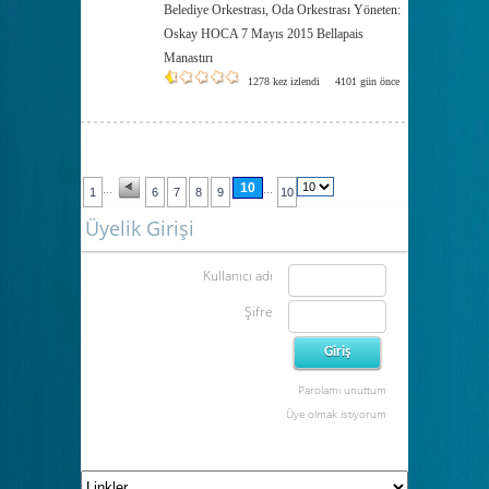
Belediye Orkestrası, Oda Orkestrası Yöneten:
Oskay HOCA 7 Mayıs 2015 Bellapais
Manastırı
1278 kez izlendi
4101 gün önce
10
...
...
1
6
7
8
9
10
Üyelik Girişi
Kullanıcı adı
Şifre
Parolamı unuttum
Üye olmak istiyorum