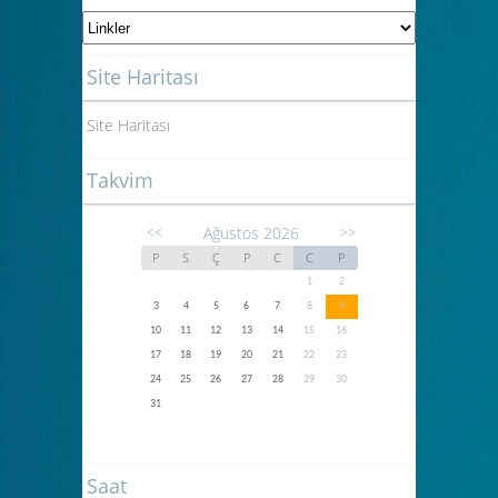
Site Haritası
Site Haritası
Takvim
Ağustos 2026
<<
>>
P
S
Ç
P
C
C
P
1
2
3
4
5
6
7
8
9
10
11
12
13
14
15
16
17
18
19
20
21
22
23
24
25
26
27
28
29
30
31
Saat