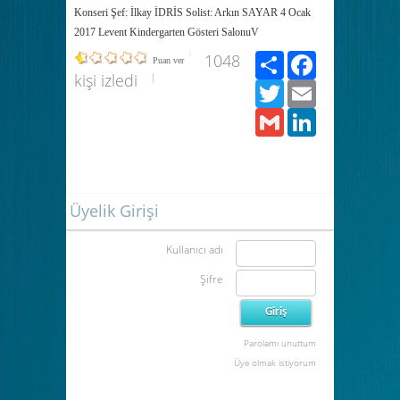
Konseri Şef: İlkay İDRİS Solist: Arkın SAYAR 4 Ocak
2017 Levent Kindergarten Gösteri SalonuV
Paylaş
Facebook
1048
Puan ver
kişi izledi
Twitter
Email
Gmail
LinkedIn
Üyelik Girişi
Kullanıcı adı
Şifre
Parolamı unuttum
Üye olmak istiyorum