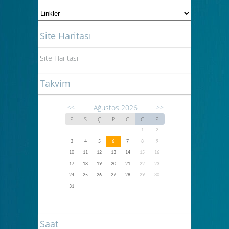
Site Haritası
Site Haritası
Takvim
Ağustos 2026
<<
>>
P
S
Ç
P
C
C
P
1
2
3
4
5
6
7
8
9
10
11
12
13
14
15
16
17
18
19
20
21
22
23
24
25
26
27
28
29
30
31
Saat