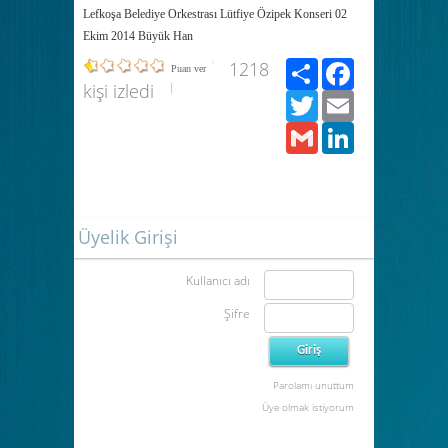
Lefkoşa Belediye Orkestrası Lütfiye Özipek Konseri 02
Ekim 2014 Büyük Han
Paylaş
Facebook
1218
Puan ver
kişi izledi
Twitter
Email
Gmail
LinkedIn
Üyelik Girişi
Kullanıcı adı
Şifre
Parolamı unuttum
Üye olmak istiyorum