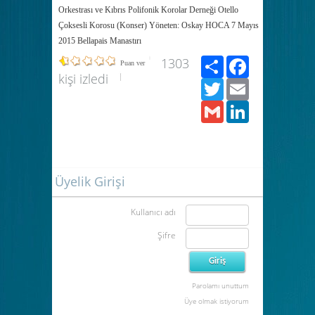
Orkestrası ve Kıbrıs Polifonik Korolar Derneği Otello
Çoksesli Korosu (Konser) Yöneten: Oskay HOCA 7 Mayıs
2015 Bellapais Manastırı
Paylaş
Facebook
1303
Puan ver
kişi izledi
Twitter
Email
Gmail
LinkedIn
Üyelik Girişi
Kullanıcı adı
Şifre
Parolamı unuttum
Üye olmak istiyorum