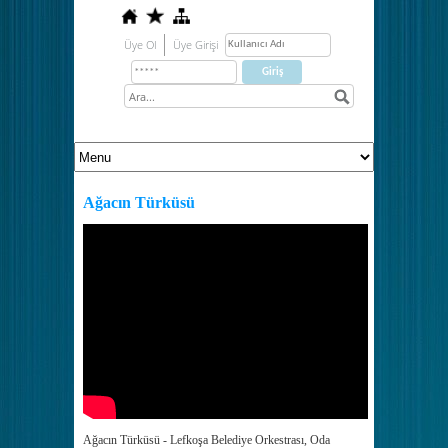
Üye Ol
Üye Girişi
Ağacın Türküsü
Ağacın Türküsü - Lefkoşa Belediye Orkestrası, Oda