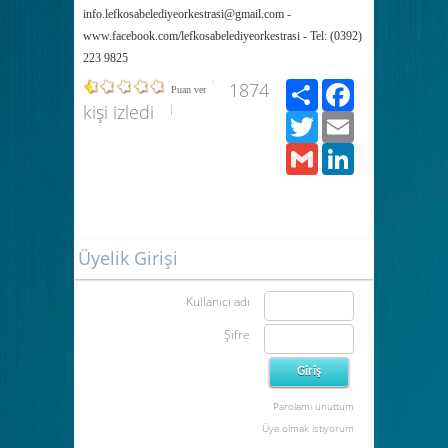
info.lefkosabelediyeorkestrasi@gmail.com -
www.facebook.com/lefkosabelediyeorkestr­­asi - Tel: (0392)
223 9825
Paylaş
Facebook
1874
Puan ver
kişi izledi
Twitter
Email
Gmail
LinkedIn
Üyelik Girişi
Kullanıcı adı
Şifre
Parolamı unuttum
Üye olmak istiyorum