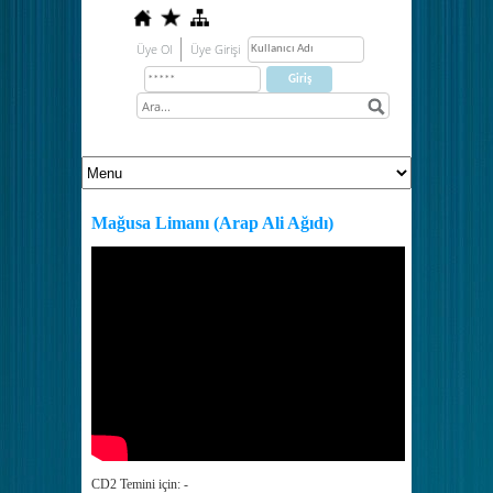
Üye Ol
Üye Girişi
Mağusa Limanı (Arap Ali Ağıdı)
CD2 Temini için: -