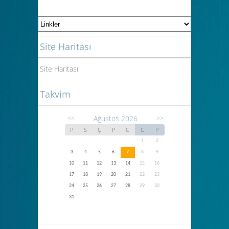
Site Haritası
Site Haritası
Takvim
Ağustos 2026
<<
>>
P
S
Ç
P
C
C
P
1
2
3
4
5
6
7
8
9
10
11
12
13
14
15
16
17
18
19
20
21
22
23
24
25
26
27
28
29
30
31