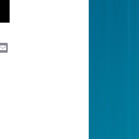
itter
Email