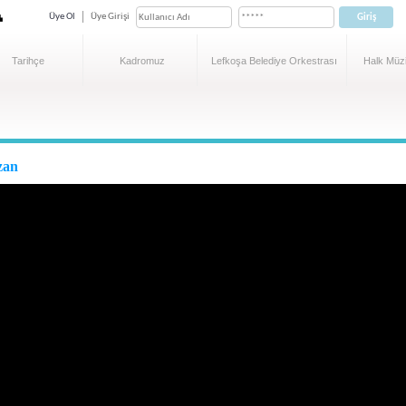
Üye Ol
Üye Girişi
Tarihçe
Kadromuz
Lefkoşa Belediye Orkestrası
Halk Müzi
zan