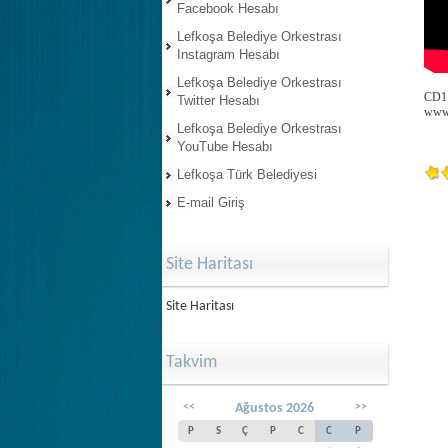
Facebook Hesabı
Lefkoşa Belediye Orkestrası
Instagram Hesabı
Lefkoşa Belediye Orkestrası
CD1 
Twitter Hesabı
www.
Lefkoşa Belediye Orkestrası
YouTube Hesabı
Lefkoşa Türk Belediyesi
E-mail Giriş
Site Haritası
Site Haritası
Takvim
<<
Ağustos 2026
>>
P
S
Ç
P
C
C
P