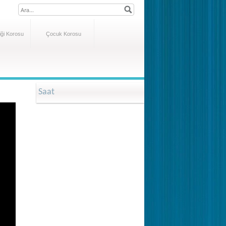
ği Korosu
Çocuk Korosu
Saat