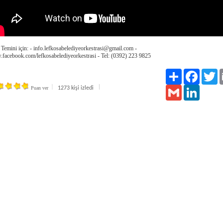
Temini için: - info.lefkosabelediyeorkestrasi@gmail.com -
facebook.com/lefkosabelediyeorkestrasi - Tel: (0392) 223 9825
Paylaş
Facebook
Tw
Puan ver
1273 kişi izledi
Gmail
LinkedIn