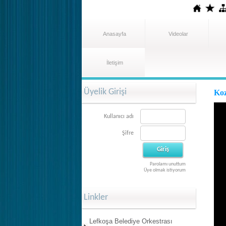
Anasayfa
Videolar
İletişim
Üyelik Girişi
Ko
Kullanıcı adı
Şifre
Parolamı unuttum
Üye olmak istiyorum
Linkler
Lefkoşa Belediye Orkestrası