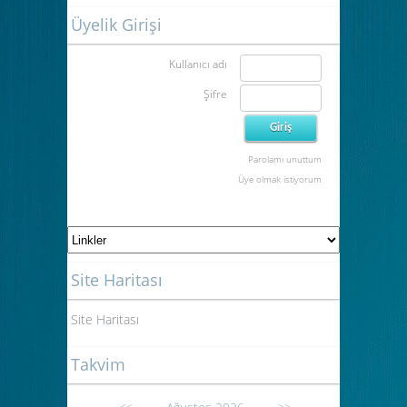
Üyelik Girişi
Kullanıcı adı
Şifre
Parolamı unuttum
Üye olmak istiyorum
Site Haritası
Site Haritası
Takvim