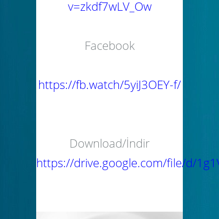
v=zkdf7wLV_Ow
Facebook
https://fb.watch/5yiJ3OEY-f/
Download/İndir
https://drive.google.com/file/d/