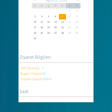
Ağustos 2026
<<
>>
P
S
Ç
P
C
C
P
1
2
3
4
5
6
7
8
9
10
11
12
13
14
15
16
17
18
19
20
21
22
23
24
25
26
27
28
29
30
31
Ziyaret Bilgileri
Aktif Ziyaretçi
2
Bugün Toplam
23
Toplam Ziyaret
153223
Saat