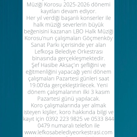
Müziği Korosu 2025-2026 dönemi
kayıtları devam ediyor.
Her yıl verdiği başarılı konserler ile
halk müziği severlerin büyük
beğenisini kazanan LBO Halk Müziği
Korosu’nun çalışmaları Göçmenköy
Sanat Parkı içerisinde yer alan
Lefkoşa Belediye Orkestrası
binasında gerçekleşmektedir.
Şef Hasibe Aksaç’ın şefliğini ve
eğitmenliğini yapacağı yeni dönem
çalışmaları Pazartesi günleri saat
19.00’da gerçekleştirilecek. Yeni
dönem çalışmalarının ilki 3 kasım
Pazartesi günü yapılacak.
Koro çalışmalarında yer almak
isteyen kişiler, koro hakkında bilgi ve
kayıt için 0392 223 9825 ve 0533 844
0479 numaralı telefon ile
www.lefkosabelediyeorkestrasi.com