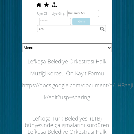
Üye Ol
Üye Girişi
Lefkoşa Belediye Orkestrası Halk
Müziği Korosu Ön Kayıt Formu
https://docs.google.com/document/d/1HBaaj
k/edit?usp=sharing
Lefkoşa Türk Belediyesi (LTB)
bünyesinde çalışmalarını sürdüren
Lefkoşa Belediye Orkestrası Halk