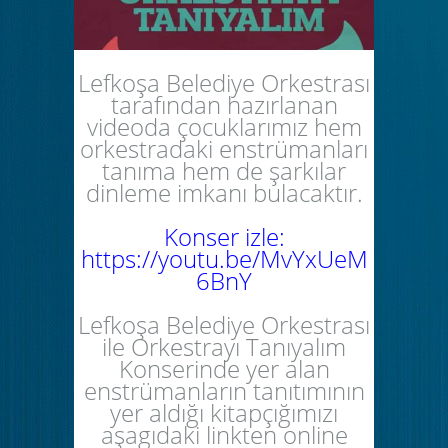
Lefkoşa Belediye Orkestrası
tarafından hazırlanan
videoda çocuklarımız hem
orkestradaki enstrümanları
tanıma hem de şarkılar
dinleme imkanı bulacaktır.
Konser izle:
https://youtu.be/MvYxUeM
6BnY
Lefkoşa Belediye Orkestrası
ile Orkestrayı Tanıyalım
Konserinde yer alan
enstrümanların tanıtımının
yer aldığı kitapçığımızı
aşagıdaki linkten online