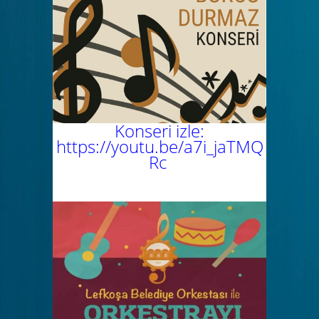
Konseri izle:
https://youtu.be/a7i_jaTMQ
Rc