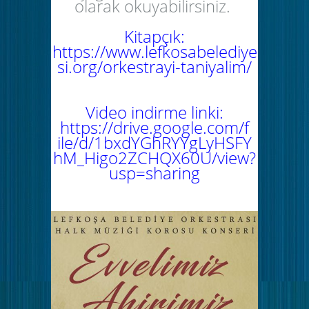
olarak okuyabilirsiniz.
Kitapçık:
https://www.lefkosabelediye
si.org/orkestrayi-taniyalim/
Video indirme linki:
https://drive.google.com/f
ile/d/1bxdYGhRYYgLyHSFY
hM_Higo2ZCHQX60U/view?
usp=sharing